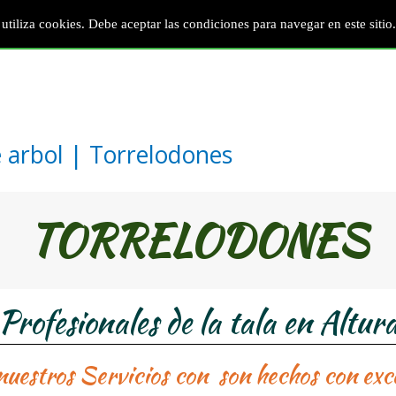
Inicio
Madrid
Conocenos
Servi
 utiliza cookies. Debe aceptar las condiciones para navegar en este sitio.
e arbol | Torrelodones
TORRELODONES
Profesionales de la tala en Altur
nuestros Servicios con son hechos con exc