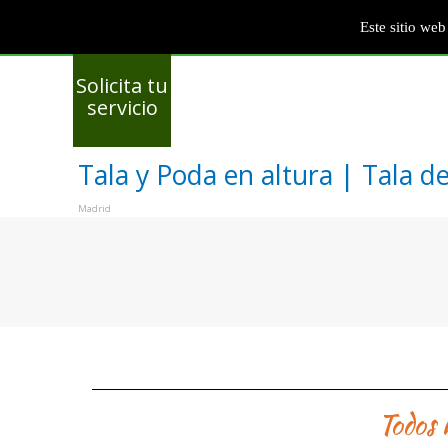
TALA Y PODA EN ALTURA EN MADRID
Este sitio web
Solicita tu
servicio
Tala y Poda en altura | Tala d
Madrid
Todos 