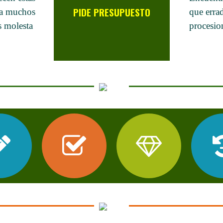
PIDE PRESUPUESTO
e a muchos
que errad
Solicitar
s molesta
.
procesion